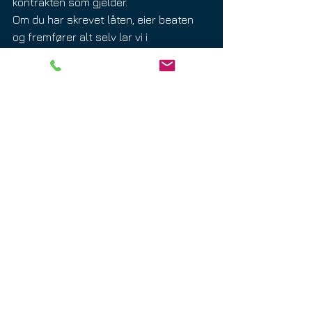
kontrakten som gjelder.
Om du har skrevet låten, eier beaten 
og fremfører alt selv lar vi i 
utgangspunktet valget av prosenter 
være helt opp til artisten/artistene. Det 
vanlige er 100% ved sololåter.
Skal du derimot ha full pakke for lavest 
mulig pris tar vi prosenter av digitale 
salg.
PsykeRecords gjør altså at vi 
kan være ledende på pris!
Å gi fra seg billig vare er fortsatt en 
sjanse å ta. Derfor vil vi alltid jobbe for 
å gi deg best mulig produkt for 
pengene. 
Ingen avspillinger er ingen penger så 
5% av ingenting vil alltid være nettopp 