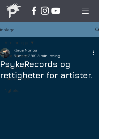
Innlegg
Alle innlegg
Klaus Monos
Alle innlegg
6. mars 2019
3 min lesing
PsykeRecords og
Våre artister
rettigheter for artister.
Foto & Video
Nyheter