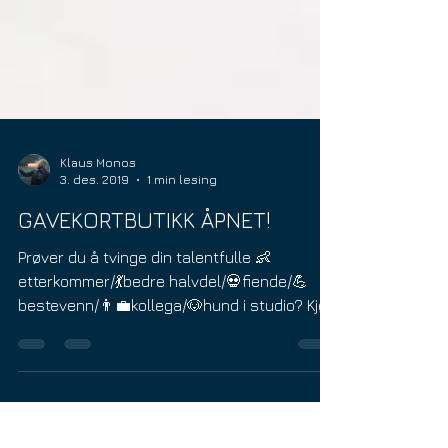
Klaus Monos
3. des. 2019
1 min lesing
GAVEKORTBUTIKK ÅPNET!
Prøver du å tvinge din talentfulle 👶
etterkommer/💃bedre halvdel/💀fiende/💪
bestevenn/👨‍💼kollega/🐶hund i studio? Kjøp
dem en...