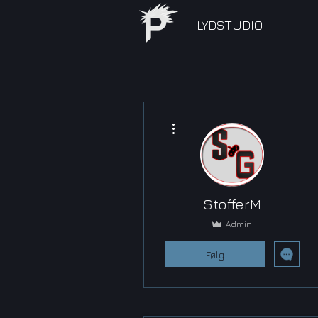
LYDSTUDIO
Flere handlinger
StofferM
Admin
Følg