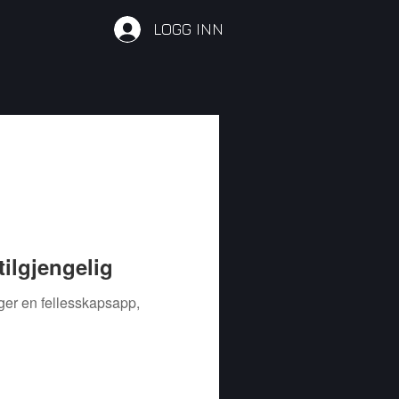
LOGG INN
tilgjengelig
ger en fellesskapsapp,