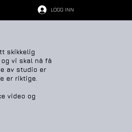
LOGG INN
tt skikkelig
og vi skal nå få
e av studio er
 er riktige.
ke video og
.