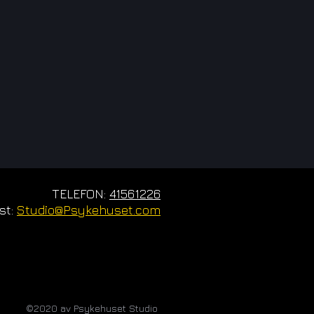
TELEFON:
41561226
st:
Studio@Psykehuset.com
©2020 av Psykehuset Studio