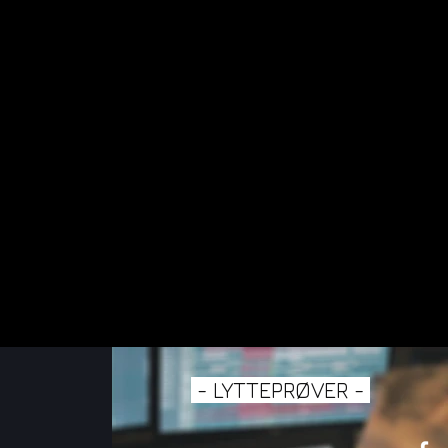
-
- LYTTEPRØVER -